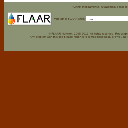
FLAAR Mesoamerica, Guatemala e-mail
[e
Visit other FLAAR sites:
© FLAAR Network. 1998-2015. All rights reserved. Redesign 
Any problem with this site please report it to
[email protected]
, or if you no