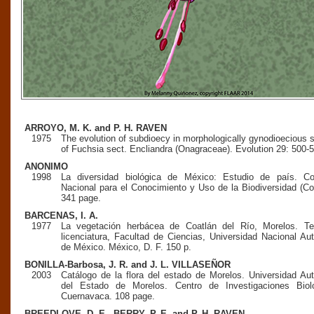
ARROYO, M. K. and P. H. RAVEN
1975
The evolution of subdioecy in morphologically gynodioecious 
of Fuchsia sect. Encliandra (Onagraceae). Evolution 29: 500-5
ANONIMO
1998
La diversidad biológica de México: Estudio de país. Co
Nacional para el Conocimiento y Uso de la Biodiversidad (Co
341 page.
BARCENAS, I. A.
1977
La vegetación herbácea de Coatlán del Río, Morelos. Te
licenciatura, Facultad de Ciencias, Universidad Nacional A
de México. México, D. F. 150 p.
BONILLA-Barbosa, J. R. and J. L. VILLASEÑOR
2003
Catálogo de la flora del estado de Morelos. Universidad A
del Estado de Morelos. Centro de Investigaciones Bioló
Cuernavaca. 108 page.
BREEDLOVE, D. E., BERRY, P. E. and P. H. RAVEN