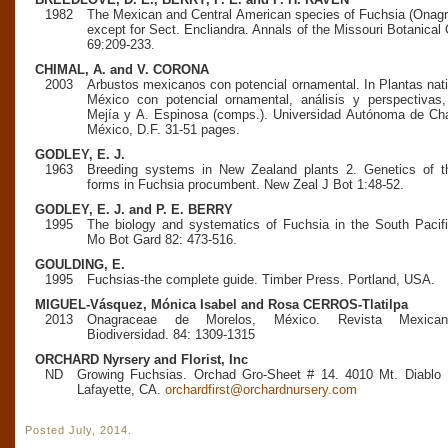
1982
The Mexican and Central American species of Fuchsia (Onag
except for Sect. Encliandra. Annals of the Missouri Botanical
69:209-233.
CHIMAL, A. and V. CORONA
2003
Arbustos mexicanos con potencial ornamental. In Plantas nat
México con potencial ornamental, análisis y perspectivas
Mejía y A. Espinosa (comps.). Universidad Autónoma de Ch
México, D.F. 31-51 pages.
GODLEY, E. J.
1963
Breeding systems in New Zealand plants 2. Genetics of t
forms in Fuchsia procumbent. New Zeal J Bot 1:48-52.
GODLEY, E. J. and P. E. BERRY
1995
The biology and systematics of Fuchsia in the South Pacif
Mo Bot Gard 82: 473-516.
GOULDING, E.
1995
Fuchsias-the complete guide. Timber Press. Portland, USA.
MIGUEL-Vásquez, Mónica Isabel and Rosa CERROS-Tlatilpa
2013
Onagraceae de Morelos, México. Revista Mexica
Biodiversidad. 84: 1309-1315
ORCHARD Nyrsery and Florist, Inc
ND
Growing Fuchsias. Orchad Gro-Sheet # 14. 4010 Mt. Diablo 
Lafayette, CA.
orchardfirst@orchardnursery.com
Posted July, 2014.